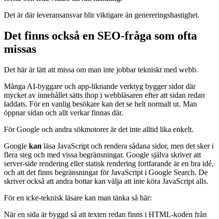
Det är där leveransansvar blir viktigare än genereringshastighet.
Det finns också en SEO-fråga som ofta
missas
Det här är lätt att missa om man inte jobbar tekniskt med webb.
Många AI-byggare och app-liknande verktyg bygger sidor där
mycket av innehållet sätts ihop i webbläsaren efter att sidan redan
laddats. För en vanlig besökare kan det se helt normalt ut. Man
öppnar sidan och allt verkar finnas där.
För Google och andra sökmotorer är det inte alltid lika enkelt.
Google
kan
läsa JavaScript och rendera sådana sidor, men det sker i
flera steg och med vissa begränsningar. Google själva skriver att
server-side rendering eller statisk rendering fortfarande är en bra idé,
och att det finns begränsningar för JavaScript i Google Search. De
skriver också att andra bottar kan välja att inte köra JavaScript alls.
För en icke-teknisk läsare kan man tänka så här:
När en sida är byggd så att texten redan finns i HTML-koden från