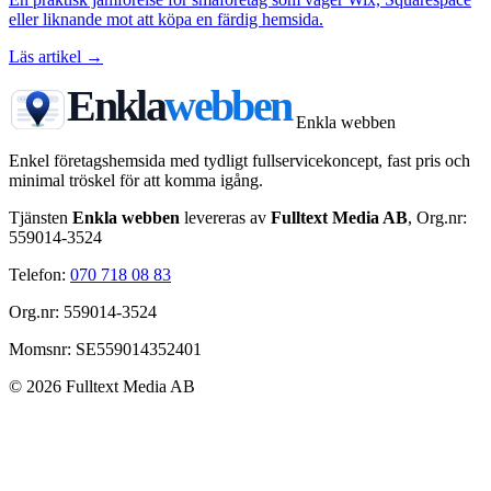
eller liknande mot att köpa en färdig hemsida.
Läs artikel →
Enkla
webben
Enkla webben
Enkel företagshemsida med tydligt fullservicekoncept, fast pris och
minimal tröskel för att komma igång.
Tjänsten
Enkla webben
levereras av
Fulltext Media AB
, Org.nr:
559014-3524
Telefon:
070 718 08 83
Org.nr: 559014-3524
Momsnr: SE559014352401
© 2026 Fulltext Media AB