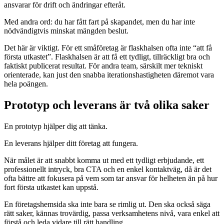
ansvarar för drift och ändringar efteråt.
Med andra ord: du har fått fart på skapandet, men du har inte
nödvändigtvis minskat mängden beslut.
Det här är viktigt. För ett småföretag är flaskhalsen ofta inte “att få
första utkastet”. Flaskhalsen är att få ett tydligt, tillräckligt bra och
faktiskt publicerat resultat. För andra team, särskilt mer tekniskt
orienterade, kan just den snabba iterationshastigheten däremot vara
hela poängen.
Prototyp och leverans är två olika saker
En prototyp hjälper dig att tänka.
En leverans hjälper ditt företag att fungera.
När målet är att snabbt komma ut med ett tydligt erbjudande, ett
professionellt intryck, bra CTA och en enkel kontaktväg, då är det
ofta bättre att fokusera på vem som tar ansvar för helheten än på hur
fort första utkastet kan uppstå.
En företagshemsida ska inte bara se rimlig ut. Den ska också säga
rätt saker, kännas trovärdig, passa verksamhetens nivå, vara enkel att
förstå och leda vidare till rätt handling.