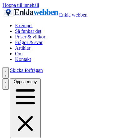
Hoppa till innehåll
Enkla
webben
Enkla webben
Exempel
Så funkar det
Priser & villkor
Frågor & svar
Artiklar
Om
Kontakt
Skicka förfrågan
Öppna meny