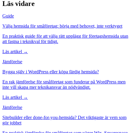
Läs vidare
Guide
Välja hemsida för småföretag: börja med behovet, inte verktyget
En praktisk guide för att välja rätt upplägg för företagshemsida utan
att fastna i teknikval för tidigt.
Läs artikel →
Jämförelse
Bygga själv i WordPress eller köpa färdig hemsida?
En rak jämförelse för småföretag som funderar på WordPress men
inte vill skapa mer teknikansvar än nödvändigt.
Läs artikel →
Jämförelse
Sitebuilder eller done-for-you-hemsida? Det viktigaste är vem som
gör jobbet
En praktisk jämförelse för småföretag som väger Wix, Squarespace