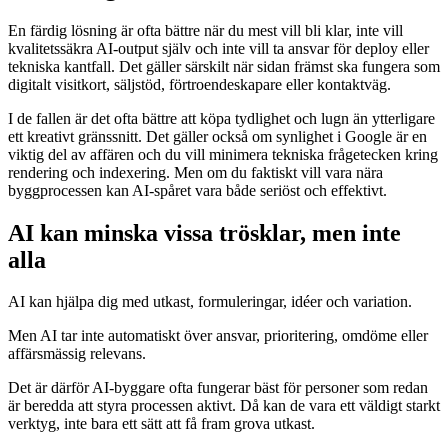
En färdig lösning är ofta bättre när du mest vill bli klar, inte vill
kvalitetssäkra AI-output själv och inte vill ta ansvar för deploy eller
tekniska kantfall. Det gäller särskilt när sidan främst ska fungera som
digitalt visitkort, säljstöd, förtroendeskapare eller kontaktväg.
I de fallen är det ofta bättre att köpa tydlighet och lugn än ytterligare
ett kreativt gränssnitt. Det gäller också om synlighet i Google är en
viktig del av affären och du vill minimera tekniska frågetecken kring
rendering och indexering. Men om du faktiskt vill vara nära
byggprocessen kan AI-spåret vara både seriöst och effektivt.
AI kan minska vissa trösklar, men inte
alla
AI kan hjälpa dig med utkast, formuleringar, idéer och variation.
Men AI tar inte automatiskt över ansvar, prioritering, omdöme eller
affärsmässig relevans.
Det är därför AI-byggare ofta fungerar bäst för personer som redan
är beredda att styra processen aktivt. Då kan de vara ett väldigt starkt
verktyg, inte bara ett sätt att få fram grova utkast.