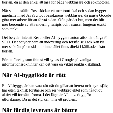
början, då är den enkel att läsa för både webbläsare och sökmotorer.
När sidan i stället först skickar ett mer tomt skal och sedan bygger
innehållet med JavaScript i besökarens webbläsare, då måste Google
göra mer arbete för att förstå sidan. Ofta går det bra, men det blir
mer beroende av att rendering, scripts och resurser fungerar exakt
som tänkt.
Det betyder inte att React eller AI-byggare automatiskt är dåliga för
SEO. Det betyder bara att indexering och förståelse i sök kan bli
mer skör än på en sida där innehållet finns direkt i källkoden från
början.
För ett företag som främst vill synas i Google på vanliga
informationssökningar kan det vara en viktig praktisk skillnad.
När AI-byggflöde är rätt
Ett AI-byggspår kan vara rätt när du gillar att iterera och styra själv,
har egen teknisk förståelse och ser webbprojektet som något du
aktivt vill fortsätta forma. I det läget är AI ett verktyg för
utforskning. Då är det styrkan, inte ett problem.
När färdig leverans är bättre