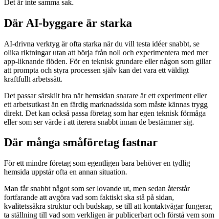
Det är inte samma sak.
Där AI-byggare är starka
AI-drivna verktyg är ofta starka när du vill testa idéer snabbt, se
olika riktningar utan att börja från noll och experimentera med mer
app-liknande flöden. För en teknisk grundare eller någon som gillar
att prompta och styra processen själv kan det vara ett väldigt
kraftfullt arbetssätt.
Det passar särskilt bra när hemsidan snarare är ett experiment eller
ett arbetsutkast än en färdig marknadssida som måste kännas trygg
direkt. Det kan också passa företag som har egen teknisk förmåga
eller som ser värde i att iterera snabbt innan de bestämmer sig.
Där många småföretag fastnar
För ett mindre företag som egentligen bara behöver en tydlig
hemsida uppstår ofta en annan situation.
Man får snabbt något som ser lovande ut, men sedan återstår
fortfarande att avgöra vad som faktiskt ska stå på sidan,
kvalitetssäkra struktur och budskap, se till att kontaktvägar fungerar,
ta ställning till vad som verkligen är publicerbart och förstå vem som