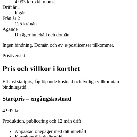
4 995 kr exkl. moms
Drift år 1
Ingår
Från år 2
125 kr/mån
Ägande
Du äger innehåll och domän
Ingen bindning. Domän och ev. e-postlicenser tillkommer.
Prisöversikt
Pris och villkor i korthet
Ett fast startpris, låg löpande kostnad och tydliga villkor utan
bindningstid.
Startpris – engångskostnad
4 995 kr
Produktion, publicering och 12 mån drift
Anpassad onepager med ditt innehåll
Korrektur tills du är nöjd