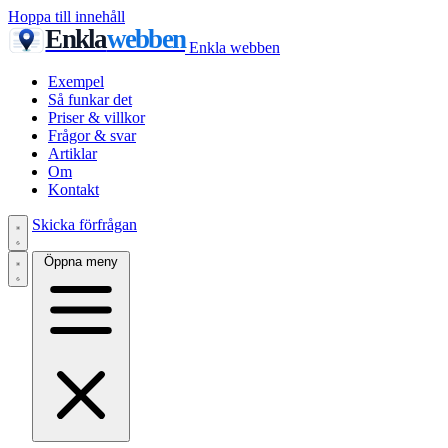
Hoppa till innehåll
Enkla
webben
Enkla webben
Exempel
Så funkar det
Priser & villkor
Frågor & svar
Artiklar
Om
Kontakt
Skicka förfrågan
Öppna meny