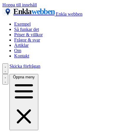
Hoppa till innehåll
Enkla
webben
Enkla webben
Exempel
Så funkar det
Priser & villkor
Frågor & svar
Artiklar
Om
Kontakt
Skicka förfrågan
Öppna meny